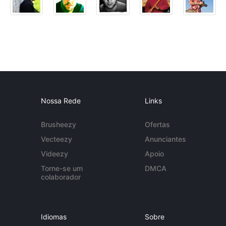
Nossa Rede
Links
Brusheezy
Ofertas
Vecteezy
Anunciantes
Videezy
Apoio
Torne-se um
DMCA
colaborador
Idiomas
Sobre