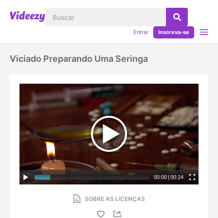
Entrar
Inscreva-se
Viciado Preparando Uma Seringa
00:00
|
00:24
SOBRE AS LICENÇAS