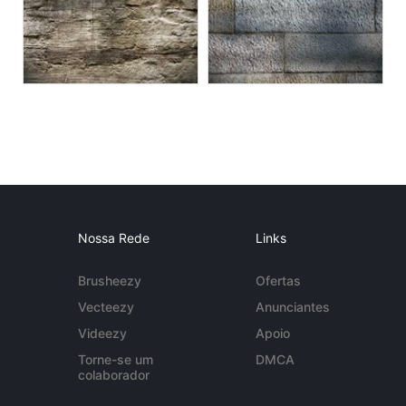
Nossa Rede
Links
Brusheezy
Ofertas
Vecteezy
Anunciantes
Videezy
Apoio
Torne-se um
DMCA
colaborador