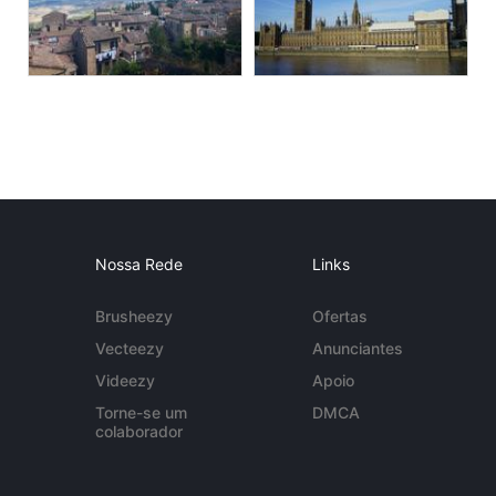
Nossa Rede
Links
Brusheezy
Ofertas
Vecteezy
Anunciantes
Videezy
Apoio
Torne-se um
DMCA
colaborador