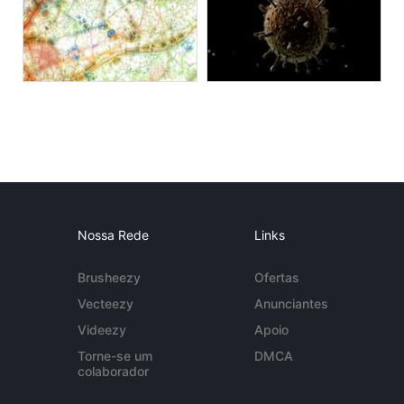
Nossa Rede
Links
Brusheezy
Ofertas
Vecteezy
Anunciantes
Videezy
Apoio
Torne-se um
DMCA
colaborador