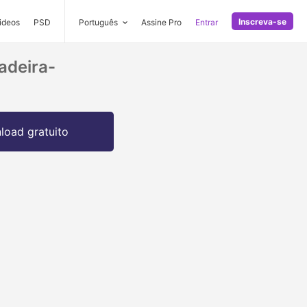
Inscreva-se
ideos
PSD
Português
Assine Pro
Entrar
adeira-
oad gratuito