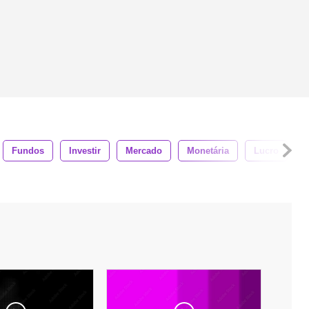
Fundos
Investir
Mercado
Monetária
Lucro
E