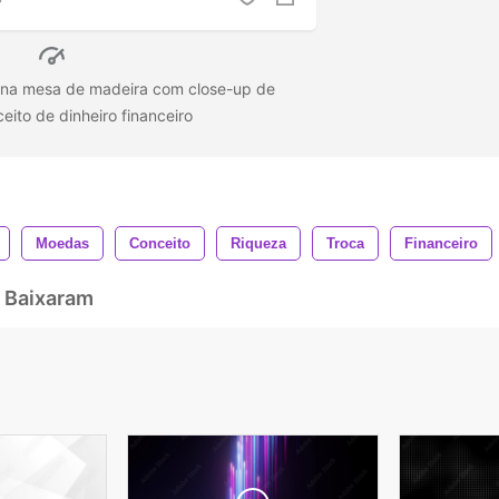
 na mesa de madeira com close-up de
eito de dinheiro financeiro
Moedas
Conceito
Riqueza
Troca
Financeiro
 Baixaram