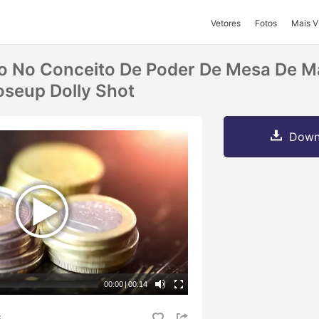
Vetores
Fotos
Mais V
o No Conceito De Poder De Mesa De M
oseup Dolly Shot
Downl
00:00
|
00:14
S