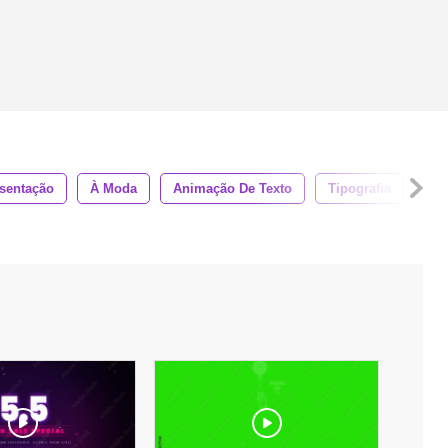
sentação
À Moda
Animação De Texto
Tipografia
Pr