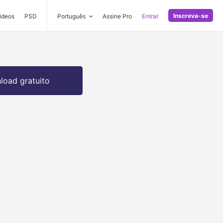
Inscreva-se
ideos
PSD
Português
Assine Pro
Entrar
oad gratuito