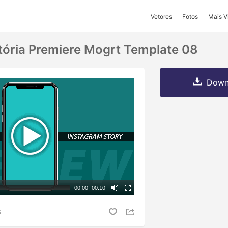
Vetores
Fotos
Mais V
tória Premiere Mogrt Template 08
Downl
00:00
|
00:10
S