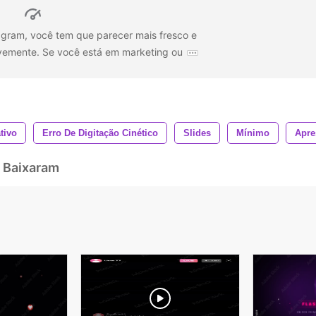
agram, você tem que parecer mais fresco e
vemente. Se você está em marketing ou
tivo
Erro De Digitação Cinético
Slides
Mínimo
Apre
 Baixaram