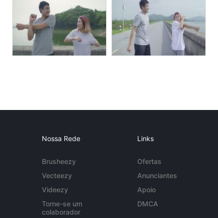
Nossa Rede
Links
Brusheezy
Ofertas
Vecteezy
Anunciantes
Videezy
Apoio
Torne-se um
DMCA
colaborador