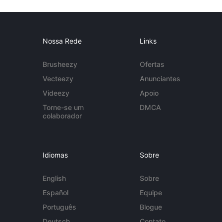
Nossa Rede
Links
Brusheezy
Ofertas
Vecteezy
Anunciantes
Videezy
Apoio
Torne-se um
DMCA
colaborador
Idiomas
Sobre
English
Sobre
Español
Equipe
Português
Blogue
Deutsch
Contato