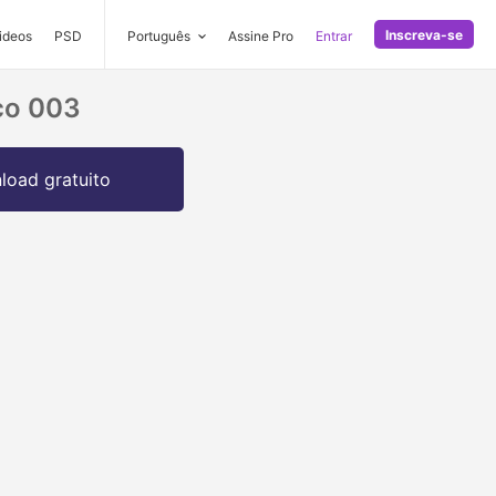
Inscreva-se
ideos
PSD
Português
Assine Pro
Entrar
co 003
oad gratuito