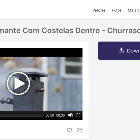
Vetores
Fotos
Mais V
mante Com Costelas Dentro - Churras
Downl
00:00
|
00:30
S