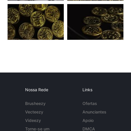
Nossa Rede
Links
Brusheezy
Ofertas
Vecteezy
Anunciantes
Videezy
Apoio
Torne-se um
DMCA