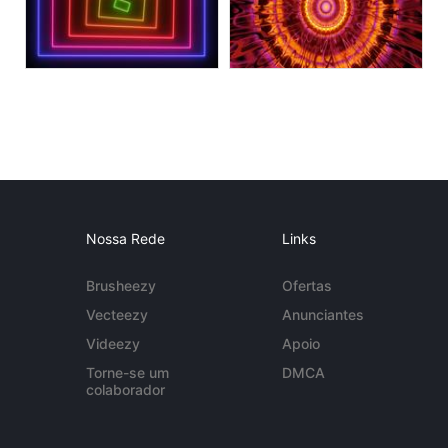
Nossa Rede
Links
Brusheezy
Ofertas
Vecteezy
Anunciantes
Videezy
Apoio
Torne-se um
DMCA
colaborador