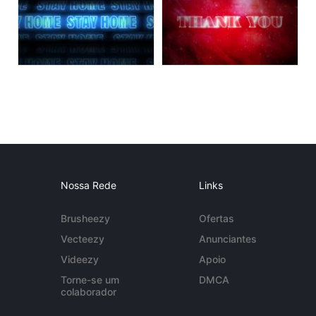
Nossa Rede
Links
Brusheezy
Ofertas
Vecteezy
Anunciantes
Videezy
Apoio
Torne-se um
DMCA
colaborador