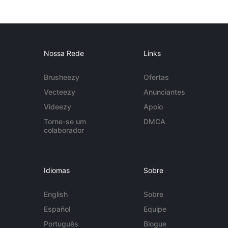
Nossa Rede
Links
Brusheezy
Ofertas
Vecteezy
Anunciantes
Videezy
Apoio
Torne-se um
DMCA
colaborador
Idiomas
Sobre
English
Sobre
Español
Equipe
Português
Blogue