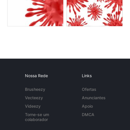
Nossa Rede
Links
Brusheezy
Ofertas
Vecteezy
Anunciantes
Videezy
Apoio
Torne-se um
DMCA
colaborador