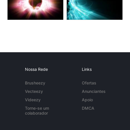
Nossa Rede
Links
Brusheezy
Ofertas
Vecteezy
Anunciantes
Videezy
Apoio
Torne-se um
DMCA
colaborador