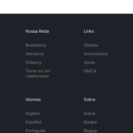
Nossa Rede
Links
Brusheezy
Ofertas
Vecteezy
Anunciantes
Videezy
Apoio
Torne-se um
DMCA
colaborador
Idiomas
Sobre
English
Sobre
Español
Equipe
Português
Blogue