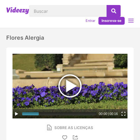
Entrar
Inscreva-se
Flores Alergia
00:00
|
00:16
SOBRE AS LICENÇAS