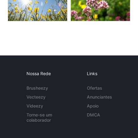
Nossa Rede
Links
Brusheezy
Ofertas
Vecteezy
Anunciantes
Videezy
Apoio
Torne-se um
DMCA
colaborador