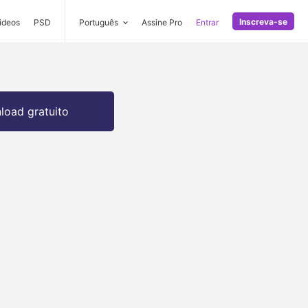
Inscreva-se
ideos
PSD
Português
Assine Pro
Entrar
oad gratuito