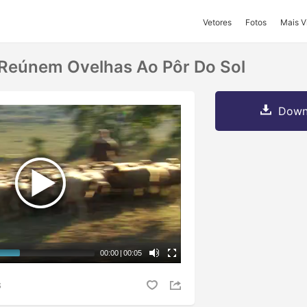
Vetores
Fotos
Mais V
 Reúnem Ovelhas Ao Pôr Do Sol
Downl
00:00
|
00:05
S