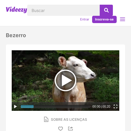
Entrar
Inscreva-se
Bezerro
00:00
|
00:20
SOBRE AS LICENÇAS