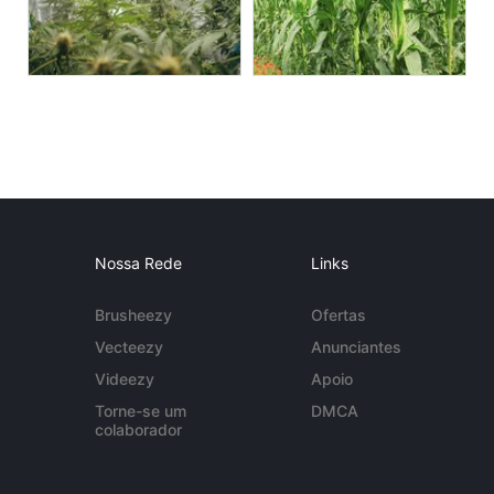
Nossa Rede
Links
Brusheezy
Ofertas
Vecteezy
Anunciantes
Videezy
Apoio
Torne-se um
DMCA
colaborador