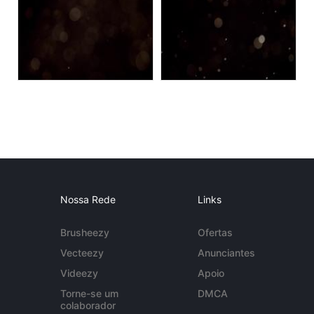
Nossa Rede
Links
Brusheezy
Ofertas
Vecteezy
Anunciantes
Videezy
Apoio
Torne-se um
DMCA
colaborador