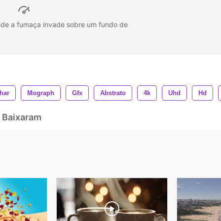
nde a fumaça invade sobre um fundo de
har
Mograph
Gfx
Abstrato
4k
Uhd
Hd
 Baixaram