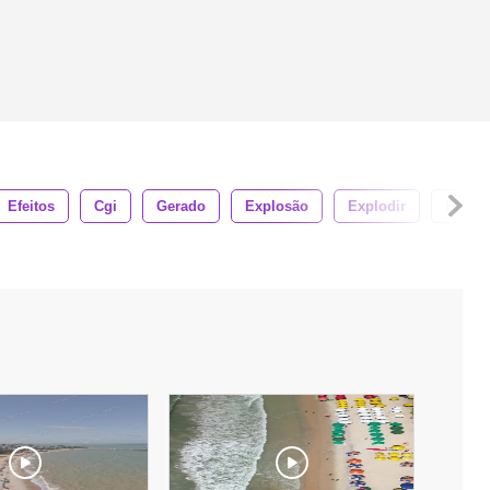
Efeitos
Cgi
Gerado
Explosão
Explodir
Fx