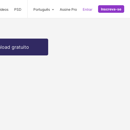
Inscreva-se
ideos
PSD
Português
Assine Pro
Entrar
oad gratuito