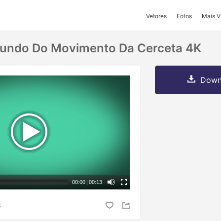
Vetores
Fotos
Mais V
Fundo Do Movimento Da Cerceta 4K
Downl
00:00
|
00:13
S