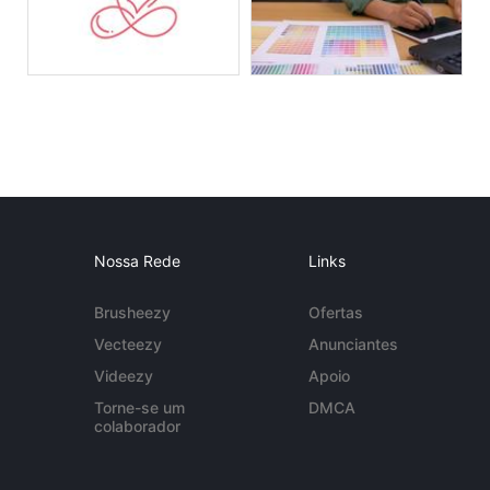
Nossa Rede
Links
Brusheezy
Ofertas
Vecteezy
Anunciantes
Videezy
Apoio
Torne-se um
DMCA
colaborador