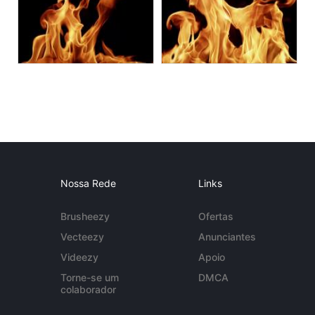
Nossa Rede
Links
Brusheezy
Ofertas
Vecteezy
Anunciantes
Videezy
Apoio
Torne-se um
DMCA
colaborador