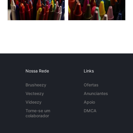
Nossa Rede
Links
Brusheezy
Ofertas
Vecteezy
Anunciantes
Videezy
Apoio
Torne-se um
DMCA
colaborador