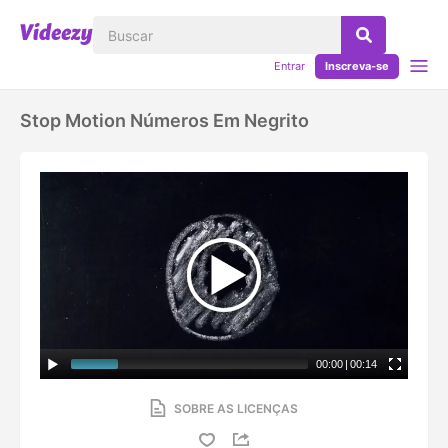
Entrar
Inscreva-se
Stop Motion Números Em Negrito
00:00
|
00:14
SOBRE AS LICENÇAS