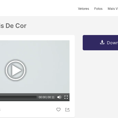
Vetores
Fotos
Mais V
s De Cor
Downl
00:00
|
00:11
S