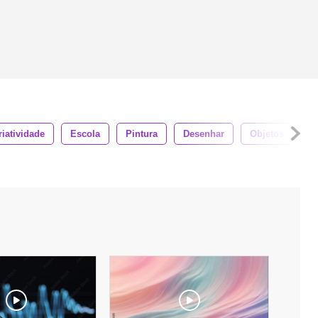
riatividade
Escola
Pintura
Desenhar
Objetos
F