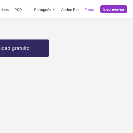
Inscreva-se
ideos
PSD
Português
Assine Pro
Entrar
oad gratuito