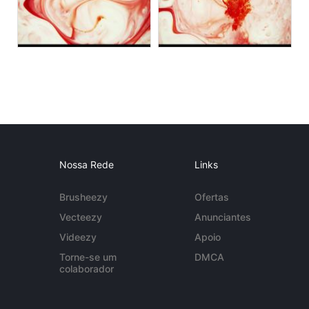
Nossa Rede
Links
Brusheezy
Ofertas
Vecteezy
Anunciantes
Videezy
Apoio
Torne-se um
DMCA
colaborador