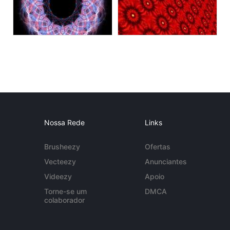
Nossa Rede
Links
Brusheezy
Ofertas
Vecteezy
Anunciantes
Videezy
Apoio
Torne-se um
DMCA
colaborador