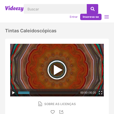
Entrar
Inscreva-se
Tintas Caleidoscópicas
00:00
|
00:20
SOBRE AS LICENÇAS