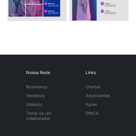
Nossa Rede
Links
Brusheezy
Ofertas
Vecteezy
Anunciantes
Videezy
Apoio
Torne-se um
DMCA
colaborador