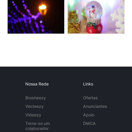
Nossa Rede
Links
Brusheezy
Ofertas
Vecteezy
Anunciantes
Videezy
Apoio
Torne-se um
DMCA
colaborador