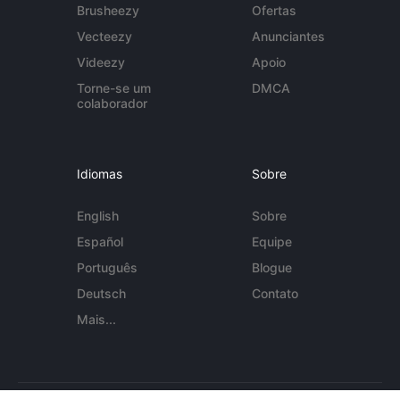
Brusheezy
Ofertas
Vecteezy
Anunciantes
Videezy
Apoio
Torne-se um
DMCA
colaborador
Idiomas
Sobre
English
Sobre
Español
Equipe
Português
Blogue
Deutsch
Contato
Mais...