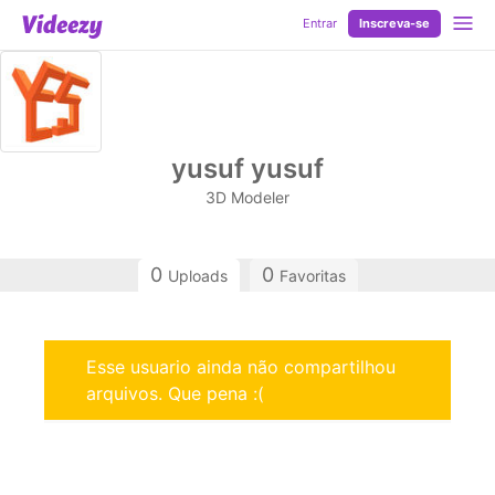
Entrar
Inscreva-se
yusuf yusuf
3D Modeler
0
0
Uploads
Favoritas
Esse usuario ainda não compartilhou
arquivos. Que pena :(