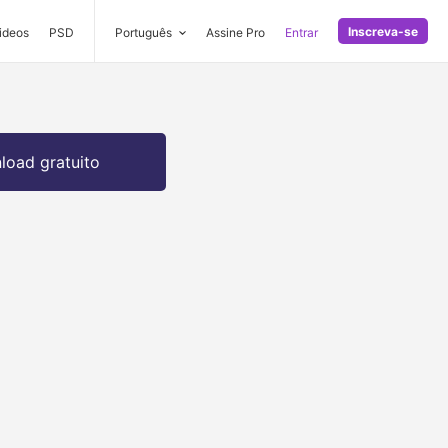
Inscreva-se
ideos
PSD
Português
Assine Pro
Entrar
oad gratuito