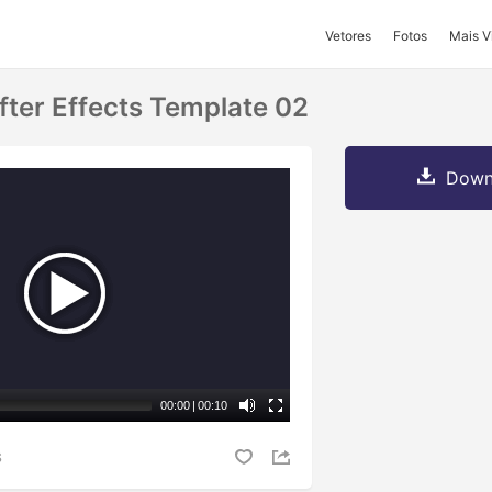
Vetores
Fotos
Mais V
fter Effects Template 02
Downl
00:00
|
00:10
S