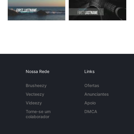
Nossa Rede
Links
Brusheezy
Ofertas
Vecteezy
Anunciantes
Videezy
Apoio
Torne-se um
DMCA
colaborador