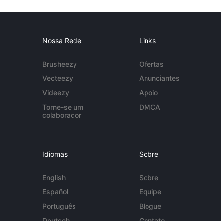
Nossa Rede
Links
Brusheezy
Ofertas
Vecteezy
Anunciantes
Videezy
Apoio
Torne-se um
DMCA
colaborador
Idiomas
Sobre
English
Sobre
Español
Equipe
Português
Blogue
Deutsch
Contato