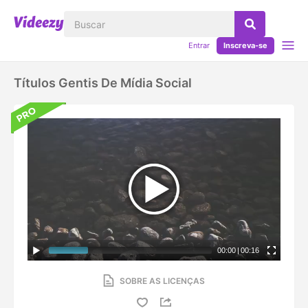
Entrar
Inscreva-se
Títulos Gentis De Mídia Social
00:00
|
00:16
SOBRE AS LICENÇAS