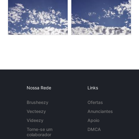
Nossa Rede
Links
Brusheezy
Ofertas
Vecteezy
Anunciantes
Videezy
Apoio
Torne-se um
DMCA
colaborador