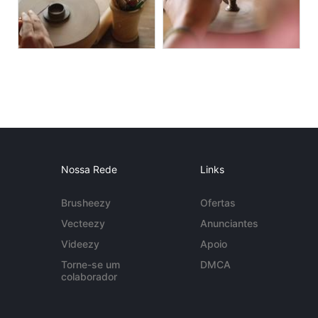
Nossa Rede
Links
Brusheezy
Ofertas
Vecteezy
Anunciantes
Videezy
Apoio
Torne-se um
DMCA
colaborador