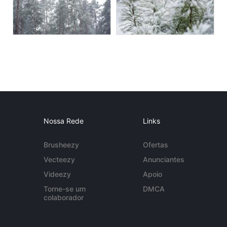
Nossa Rede
Links
Brusheezy
Ofertas
Vecteezy
Anunciantes
Videezy
Apoio
Torne-se um
DMCA
colaborador