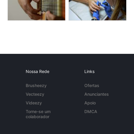
Nossa Rede
Links
Brusheezy
Ofertas
Vecteezy
Anunciantes
Videezy
Apoio
Torne-se um
DMCA
colaborador