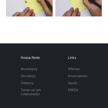
Nossa Rede
Links
Brusheezy
Ofertas
Vecteezy
Anunciantes
Videezy
Apoio
Torne-se um
DMCA
colaborador