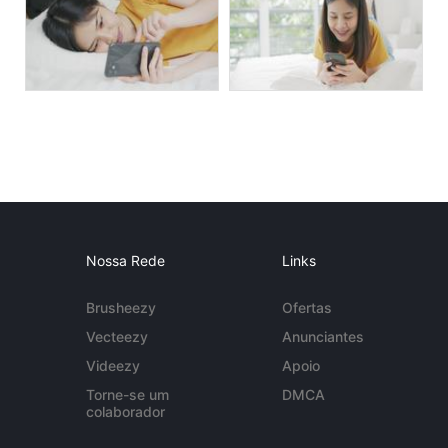
Nossa Rede
Links
Brusheezy
Ofertas
Vecteezy
Anunciantes
Videezy
Apoio
Torne-se um
DMCA
colaborador