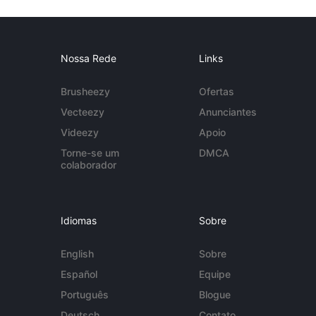
Nossa Rede
Links
Brusheezy
Ofertas
Vecteezy
Anunciantes
Videezy
Apoio
Torne-se um
DMCA
colaborador
Idiomas
Sobre
English
Sobre
Español
Equipe
Português
Blogue
Deutsch
Contato