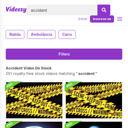
echar
Entrar
Inscreva-se
Batida
Ambulância
Carro
Filters
Accident Vídeo De Stock
251 royalty free stock videos matching
accident