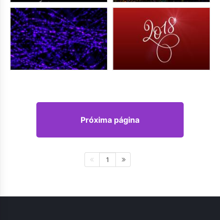
Próxima página
1