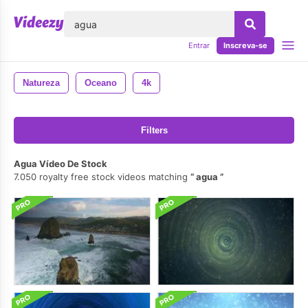
echar
Entrar
Inscreva-se
Natureza
Oceano
4k
Filters
Agua Vídeo De Stock
7.050 royalty free stock videos matching
agua