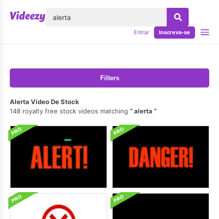
echar
Entrar
Inscreva-se
Filters
Alerta Vídeo De Stock
148 royalty free stock videos matching
alerta