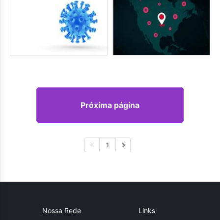
Próxima página
1
Nossa Rede
Links