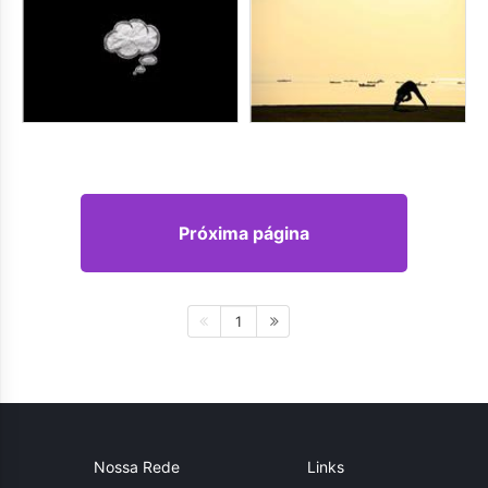
Próxima página
1
Nossa Rede
Links