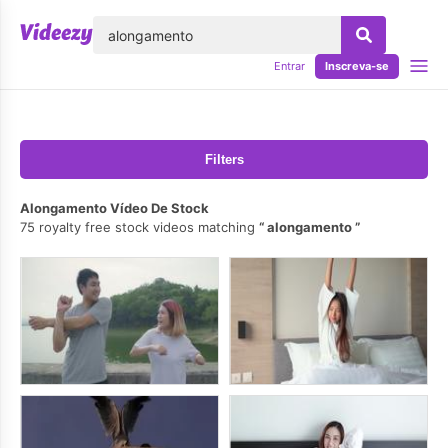
echar
Entrar
Inscreva-se
Filters
Alongamento Vídeo De Stock
75 royalty free stock videos matching
alongamento