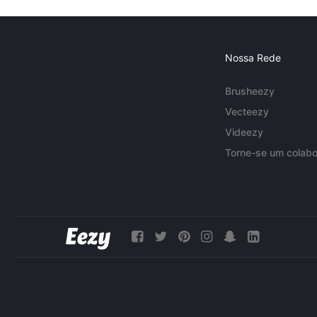
Nossa Rede
Brusheezy
Vecteezy
Videezy
Torne-se um colabo