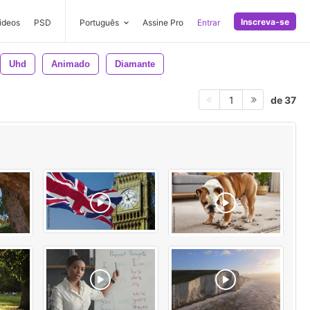
Inscreva-se
ideos
PSD
Português
Assine Pro
Entrar
Uhd
Animado
Diamante
de 37
1