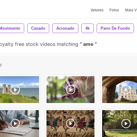
Vetores
Fotos
Mais V
Movimento
Casado
Acionado
4k
Pano De Fundo
royalty free stock videos matching
ame
e