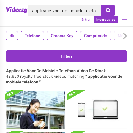
echar
Entrar
Inscreva-se
4k
Telefone
Chroma Key
Comprimido
Móvel
Filters
Applicatie Voor De Mobiele Telefoon Vídeo De Stock
42.650 royalty free stock videos matching
applicatie voor de
mobiele telefoon