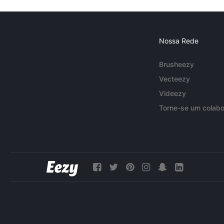
Nossa Rede
Brusheezy
Vecteezy
Videezy
Torne-se um colabo