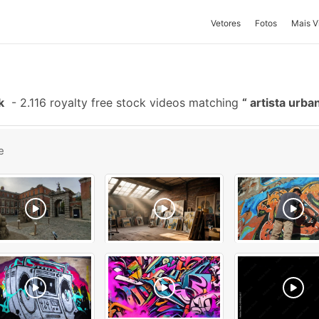
Vetores
Fotos
Mais V
k
-
2.116 royalty free stock videos matching
artista urb
e