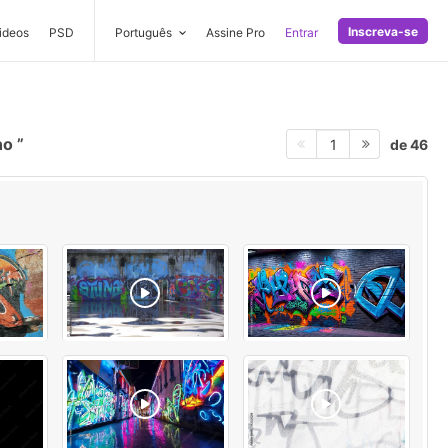
Inscreva-se
ideos
PSD
Português
Assine Pro
Entrar
ano
de 46
1