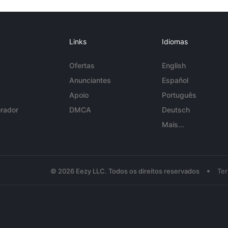
Links
Idiomas
Ofertas
English
Anunciantes
Español
Apoio
Português
rador
DMCA
Deutsch
Mais...
•
© 2026 Eezy LLC. Todos os direitos reservados
Te