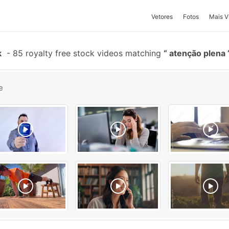
Vetores
Fotos
Mais V
k
-
85 royalty free stock videos matching
atenção plena
e