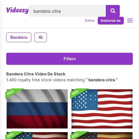
echar
Entrar
Inscreva-se
Bandeira
4k
Filters
Bandera Citra Vídeo De Stock
1.460 royalty free stock videos matching
bandera citra