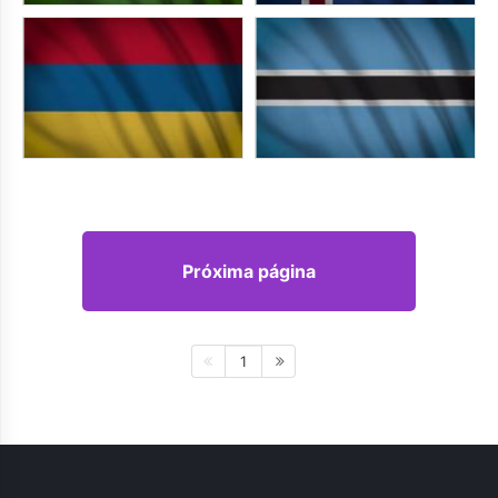
Próxima página
1