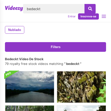
echar
Entrar
Inscreva-se
Nublado
Filters
Bedeckt Vídeo De Stock
79 royalty free stock videos matching
bedeckt